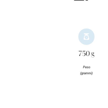
750 g
Peso
(grammi)