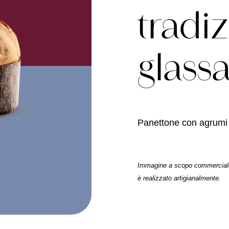
tradi
glass
Panettone con agrumi c
Immagine a scopo commerciale, 
è realizzato artigianalmente.