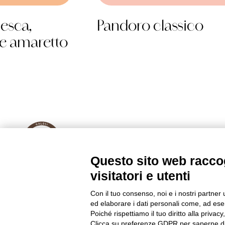
esca,
Pandoro classico
 e amaretto
Questo sito web raccog
visitatori e utenti
Con il tuo consenso, noi e i nostri partner 
Golosi di Salute S.r.l.
ed elaborare i dati personali come, ad esem
Strada Tagliata 18 – Alba (CN) – Italy
Poiché rispettiamo il tuo diritto alla privacy
Clicca su preferenze GDPR per saperne di