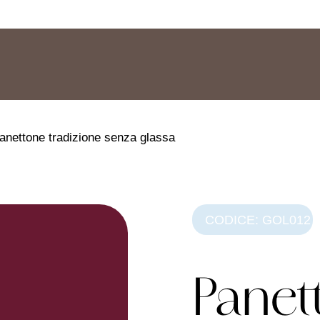
anettone tradizione senza glassa
CODICE: GOL012
Panet