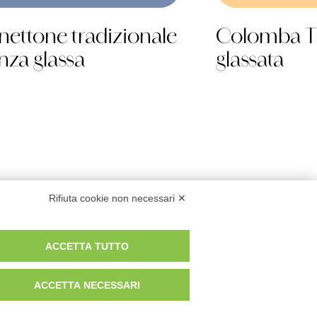
nettone tradizionale
Colomba Tr
nza glassa
glassata
Rifiuta cookie non necessari ✕
Privacy & Cookies
ACCETTA TUTTO
ACCETTA NECESSARI
Scarica il catalogo