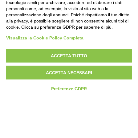
Muffin alla vaniglia
tecnologie simili per archiviare, accedere ed elaborare i dati
personali come, ad esempio, la visita al sito web o la
personalizzazione degli annunci. Poiché rispettiamo il tuo diritto
alla privacy, è possibile scegliere di non consentire alcuni tipi di
cookie. Clicca su preferenze GDPR per saperne di più.
Visualizza la Cookie Policy Completa
Prodotti correlati
ACCETTA TUTTO
ACCETTA NECESSARI
Preferenze GDPR