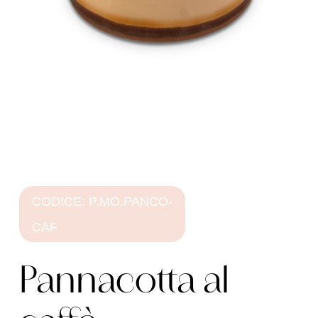
CODICE: P.MO.PANCO-
CAF
Pannacotta al