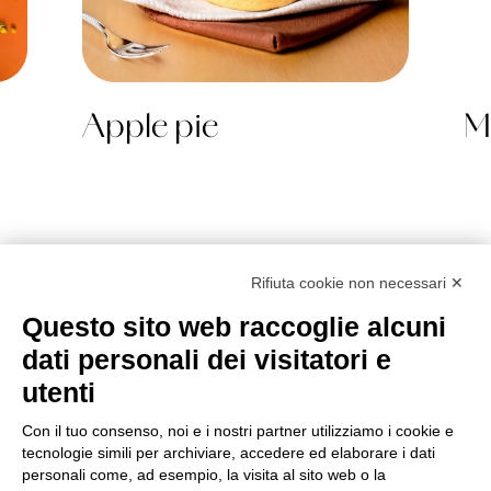
Apple pie
Mu
Rifiuta cookie non necessari ✕
Questo sito web raccoglie alcuni
Golosi di Salute S.r.l.
dati personali dei visitatori e
Strada Tagliata 18 – Alba (CN) – Italy
utenti
P.IVA 09122900013
Con il tuo consenso, noi e i nostri partner utilizziamo i cookie e
tecnologie simili per archiviare, accedere ed elaborare i dati
Gelo
personali come, ad esempio, la visita al sito web o la