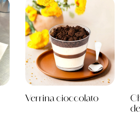
Verrina cioccolato
Ch
de