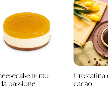
eesecake frutto
Crostatina
lla passione
cacao