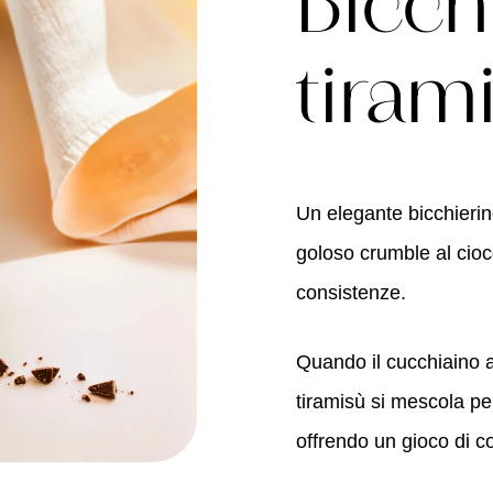
Bicch
tiram
Un elegante bicchierin
goloso crumble al cioc
consistenze.
Quando il cucchiaino a
tiramisù si mescola pe
offrendo un gioco di c