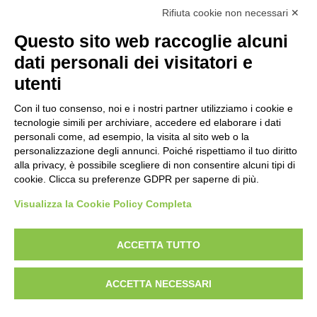
Rifiuta cookie non necessari ✕
Questo sito web raccoglie alcuni
dati personali dei visitatori e
utenti
Con il tuo consenso, noi e i nostri partner utilizziamo i cookie e
tecnologie simili per archiviare, accedere ed elaborare i dati
personali come, ad esempio, la visita al sito web o la
personalizzazione degli annunci. Poiché rispettiamo il tuo diritto
alla privacy, è possibile scegliere di non consentire alcuni tipi di
cookie. Clicca su preferenze GDPR per saperne di più.
Visualizza la Cookie Policy Completa
ACCETTA TUTTO
Golosi di Salute S.r.l.
ACCETTA NECESSARI
Strada Tagliata 18 – Alba (CN) – Italy