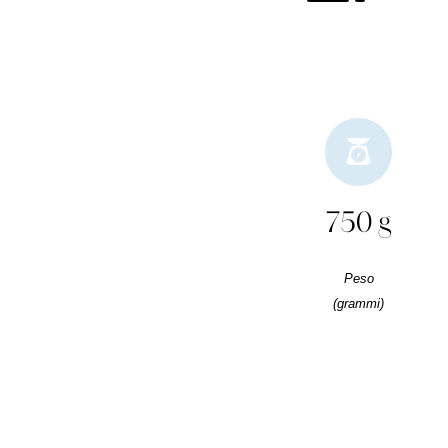
750 g
Peso
(grammi)