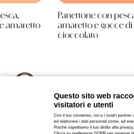
esca,
Panettone con pesca
 e amaretto
amaretto e gocce di
cioccolato
Questo sito web raccog
visitatori e utenti
Con il tuo consenso, noi e i nostri partner 
Golosi di Salute S.r.l.
ed elaborare i dati personali come, ad esem
Strada Tagliata 18 – Alba (CN) – Italy
Poiché rispettiamo il tuo diritto alla privacy
Clicca su preferenze GDPR per saperne di