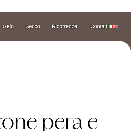
Gelo
Secco
Ricorrenze
Contatti
tone pera e