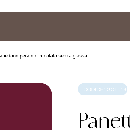
anettone pera e cioccolato senza glassa
CODICE: GOL013
Panet