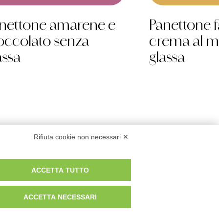
nettone amarene e
Panettone f
occolato senza
crema al mi
assa
glassa
Rifiuta cookie non necessari ✕
Privacy & Cookies
ACCETTA TUTTO
ACCETTA NECESSARI
Scarica il catalogo