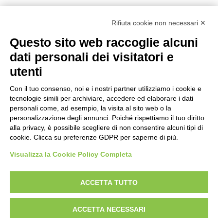
Rifiuta cookie non necessari ✕
Questo sito web raccoglie alcuni
Golosi di Salute S.r.l.
dati personali dei visitatori e
Strada Tagliata 18 – Alba (CN) – Italy
utenti
P.IVA 09122900013
Con il tuo consenso, noi e i nostri partner utilizziamo i cookie e
tecnologie simili per archiviare, accedere ed elaborare i dati
Gelo
personali come, ad esempio, la visita al sito web o la
personalizzazione degli annunci. Poiché rispettiamo il tuo diritto
Secco
alla privacy, è possibile scegliere di non consentire alcuni tipi di
Ricorrenze
cookie. Clicca su preferenze GDPR per saperne di più.
Contatti
Visualizza la Cookie Policy Completa
Privacy & Cookies
ACCETTA TUTTO
ACCETTA NECESSARI