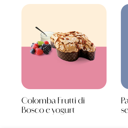
Colomba Frutti di
P
Bosco e yogurt
s