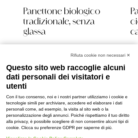
Panettone biologico
P
tradizionale, senza
c
glassa
ca
Rifiuta cookie non necessari ✕
Questo sito web raccoglie alcuni
Golosi di Salute S.r.l.
dati personali dei visitatori e
Strada Tagliata 18 – Alba (CN) – Italy
utenti
P.IVA 09122900013
Con il tuo consenso, noi e i nostri partner utilizziamo i cookie e
tecnologie simili per archiviare, accedere ed elaborare i dati
Gelo
personali come, ad esempio, la visita al sito web o la
personalizzazione degli annunci. Poiché rispettiamo il tuo diritto
Secco
alla privacy, è possibile scegliere di non consentire alcuni tipi di
Ricorrenze
cookie. Clicca su preferenze GDPR per saperne di più.
Contatti