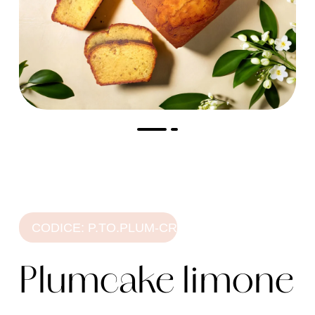
CODICE: P.TO.PLUM-CR
Plumcake limone