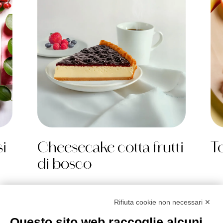
si
Cheesecake cotta frutti
T
di bosco
Rifiuta cookie non necessari ✕
Questo sito web raccoglie alcuni